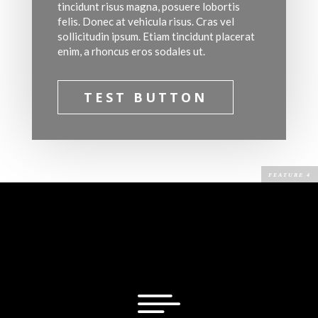
tincidunt risus magna, posuere lobortis
felis. Donec at vehicula risus. Cras vel
sollicitudin ipsum. Etiam tincidunt placerat
enim, a rhoncus eros sodales ut.
TEST BUTTON
